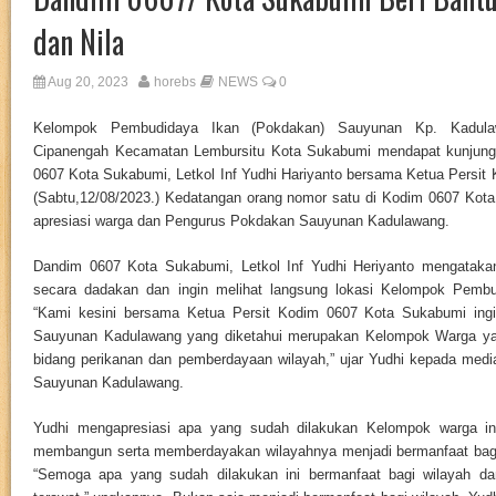
dan Nila
Aug 20, 2023
horebs
NEWS
0
Kelompok Pembudidaya Ikan (Pokdakan) Sauyunan Kp. Kadula
Cipanengah Kecamatan Lembursitu Kota Sukabumi mendapat kunjunga
0607 Kota Sukabumi, Letkol Inf Yudhi Hariyanto bersama Ketua Persit
(Sabtu,12/08/2023.) Kedatangan orang nomor satu di Kodim 0607 Kot
apresiasi warga dan Pengurus Pokdakan Sauyunan Kadulawang.
Dandim 0607 Kota Sukabumi, Letkol Inf Yudhi Heriyanto mengataka
secara dadakan dan ingin melihat langsung lokasi Kelompok Pembu
“Kami kesini bersama Ketua Persit Kodim 0607 Kota Sukabumi ingi
Sauyunan Kadulawang yang diketahui merupakan Kelompok Warga yang 
bidang perikanan dan pemberdayaan wilayah,” ujar Yudhi kepada medi
Sauyunan Kadulawang.
Yudhi mengapresiasi apa yang sudah dilakukan Kelompok warga ini
membangun serta memberdayakan wilayahnya menjadi bermanfaat bagi
“Semoga apa yang sudah dilakukan ini bermanfaat bagi wilayah dan