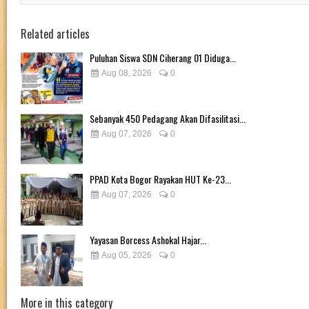
Related articles
Puluhan Siswa SDN Ciherang 01 Diduga...
Aug 08, 2026
0
Sebanyak 450 Pedagang Akan Difasilitasi...
Aug 07, 2026
0
PPAD Kota Bogor Rayakan HUT Ke-23...
Aug 07, 2026
0
Yayasan Borcess Ashokal Hajar...
Aug 05, 2026
0
More in this category