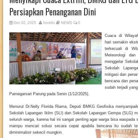
Persiapkan Penanganan Dini
Dec 02, 2025
horebs
NEWS
0
Cuaca di Wilaya
hari semakin ekstr
terkecuali di W
Meteorologi dan
menggelar Sekola
Sekolah Lapang
mitigasi dan pena
bencana dan pena
sudah terjadi yan
Pamegarsari Parung pada Senin (1/12/2025).
Menurut Dr.Nelly Florida Riama, Deputi BMKG Geofisika menyampai
Sekolah Lapangan Iklim (SLI) dan Sekolah Lapangan Gempa (SLG) me
seluruh warga, karena hal ini sangat penting agar warga bisa waspada 
mampu mencari solusi secara cepat apabila bencana itu sudah ter
diminimalisir sekecil mungkin.