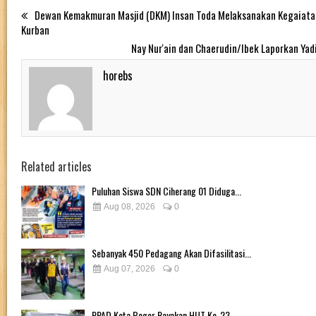
Dewan Kemakmuran Masjid (DKM) Insan Toda Melaksanakan Kegaiat
Kurban
Nay Nur'ain dan Chaerudin/Ibek Laporkan Yad
horebs
Related articles
Puluhan Siswa SDN Ciherang 01 Diduga...
Aug 08, 2026
0
Sebanyak 450 Pedagang Akan Difasilitasi...
Aug 07, 2026
0
PPAD Kota Bogor Rayakan HUT Ke-23...