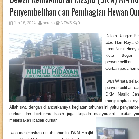
Penyembelihan dan Pembagian Hewan Qu
Jun 18, 2024
horebs
NEWS
0
Dalam Rangka Per
atau Hari Raya Q
Jami Nurul Hidaya
Kota Bogor m
penyembelihan
Qurban,pada hari s
Iwan Winata selak
penyembelihan da
DKM Masjid Jam
mengucapkan syuk
Allah swt, dengan dilancarkannya kegiatan tahunan ini yaitu penyemb
qurban dan berterima kasih juga kepada masyarakat sekitar ya
melaksakan ibadah qurban.
Iwan menjelaskan untuk tahun ini DKM Masjid