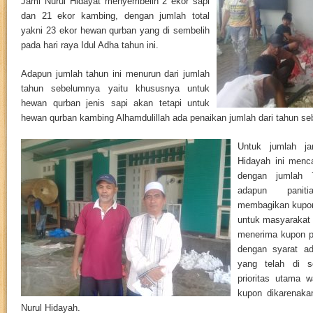
Jami Nurul Hidayat menyembelih 2 ekor sapi
dan 21 ekor kambing, dengan jumlah total
yakni 23 ekor hewan qurban yang di sembelih
pada hari raya Idul Adha tahun ini.
Adapun jumlah tahun ini menurun dari jumlah
tahun sebelumnya yaitu khususnya untuk
hewan qurban jenis sapi akan tetapi untuk
hewan qurban kambing Alhamdulillah ada penaikan jumlah dari tahun s
Untuk jumlah j
Hidayah ini men
dengan jumlah 
adapun panit
membagikan kupon
untuk masyarakat
menerima kupon p
dengan syarat ad
yang telah di se
prioritas utama w
kupon dikarenaka
Nurul Hidayah.