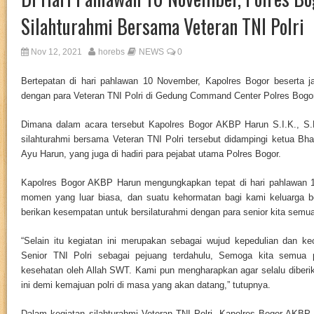
Silahturahmi Bersama Veteran TNI Polri
Nov 12, 2021
horebs
NEWS
0
Bertepatan di hari pahlawan 10 November, Kapolres Bogor beserta jaj
dengan para Veteran TNI Polri di Gedung Command Center Polres Bogor
Dimana dalam acara tersebut Kapolres Bogor AKBP Harun S.I.K., S
silahturahmi bersama Veteran TNI Polri tersebut didampingi ketua Bh
Ayu Harun, yang juga di hadiri para pejabat utama Polres Bogor.
Kapolres Bogor AKBP Harun mengungkapkan tepat di hari pahlawan 
momen yang luar biasa, dan suatu kehormatan bagi kami keluarga b
berikan kesempatan untuk bersilaturahmi de
ngan para senior kita semua
“Selain itu kegiatan ini merupakan sebagai wujud kepedulian dan ke
Senior TNI Polri sebagai pejuang terdahulu, Semoga kita semua p
kesehatan oleh Allah SWT. Kami pun mengharapkan agar selalu diberik
ini demi kemajuan polri di masa yang akan datang,” tutupnya.
Dalam kegiatan silahturahmi Veteran TNI Polri, Kapolres Bogor AKBP 