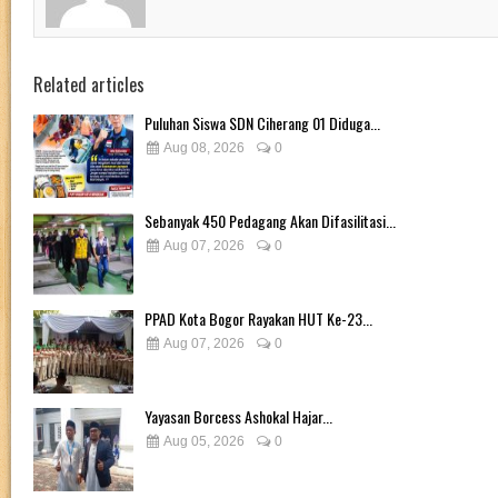
Related articles
Puluhan Siswa SDN Ciherang 01 Diduga...
Aug 08, 2026
0
Sebanyak 450 Pedagang Akan Difasilitasi...
Aug 07, 2026
0
PPAD Kota Bogor Rayakan HUT Ke-23...
Aug 07, 2026
0
Yayasan Borcess Ashokal Hajar...
Aug 05, 2026
0