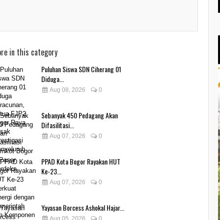
re in this category
Puluhan Siswa SDN Ciherang 01
Diduga...
Aug 08, 2026
0
Sebanyak 450 Pedagang Akan
Difasilitasi...
Aug 07, 2026
0
PPAD Kota Bogor Rayakan HUT
Ke-23...
Aug 07, 2026
0
Yayasan Borcess Ashokal Hajar...
Aug 05, 2026
0