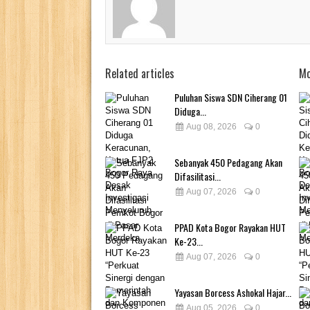
Related articles
Mo
Puluhan Siswa SDN Ciherang 01
Diduga...
Aug 08, 2026
0
Sebanyak 450 Pedagang Akan
Difasilitasi...
Aug 07, 2026
0
PPAD Kota Bogor Rayakan HUT
Ke-23...
Aug 07, 2026
0
Yayasan Borcess Ashokal Hajar...
Aug 05, 2026
0