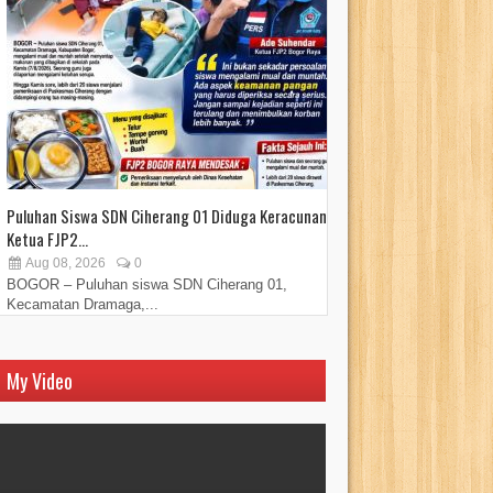
Puluhan Siswa SDN Ciherang 01 Diduga Keracunan,
Sebanyak 450 Pedag
Ketua FJP2...
Bogor di...
Aug 08, 2026
0
Aug 07, 2026
BOGOR – Puluhan siswa SDN Ciherang 01,
Kehadiran Walikota
Kecamatan Dramaga,...
diharapkan dapat...
My Video