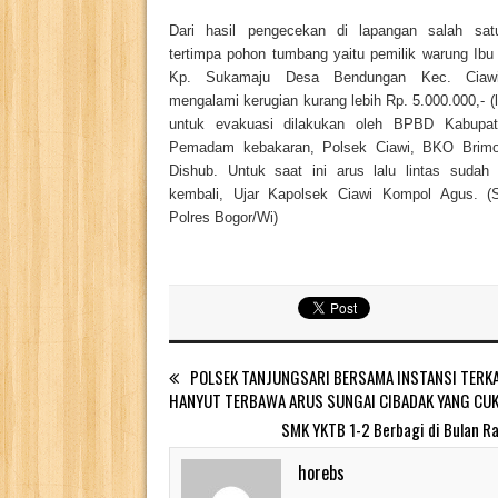
Dari hasil pengecekan di lapangan salah sa
tertimpa pohon tumbang yaitu pemilik warung Ibu
Kp. Sukamaju Desa Bendungan Kec. Ciawi
mengalami kerugian kurang lebih Rp. 5.000.000,- (l
untuk evakuasi dilakukan oleh BPBD Kabupat
Pemadam kebakaran, Polsek Ciawi, BKO Brim
Dishub. Untuk saat ini arus lalu lintas sudah 
kembali, Ujar Kapolsek Ciawi Kompol Agus. 
Polres Bogor/Wi)
POLSEK TANJUNGSARI BERSAMA INSTANSI TERK
HANYUT TERBAWA ARUS SUNGAI CIBADAK YANG CU
SMK YKTB 1-2 Berbagi di Bulan R
horebs