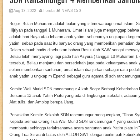
Aug 13, 2022
horebs
NEWS
0
Bogor- Bulan Muharram adalah bulan yang istimewa bagi umat islam. Se
Hijriyah pada tanggal 1 Muharram, Umat islam juga menganggap bahwa
adalah hari Raya atau lebaran anak yatim, sebenarnya ungkapan kegem
yatim, sebab pada saat itu banyak orang yang memberikan perhatian d
Dalam sebuah hadis disebutkan bahwa Rasulullah SAW sangat menyaya
Beliau lebih menyayangi lagi pada hari Asyura ( tanggal 10 Muharram ).
tersebut, Beliau menjamu dan bersedekah juga pada keluarganya anak y
selain memberikan santunan, umat islam dianjurkan sebagai rasa pedu
anak yatim.u ungkap m Ependi sebagai guru agama di sdn rancamungur
Komite Wali Murid SDN rancamungur 4 kab Bogor Berbagi Keberkahan D
Bersama 13 anak Yatim Piatu yang ada di lingkungan sekolah, adapun y
Alat tulis, dan Amplop berupa Uang.
Perwakilan Komite Sekolah SDN rancamungur mengucapkan, “Rasa Syu
Kepada Semua Orang Tua Wali Murid SDN rancamungur 4 yang sudah Be
membantu sehingga terlaksananya acara santunan anak Yatim piatu ini
Orang Tua Siswa di balas oleh ALLOH SWT dengan berlimpah keberkah