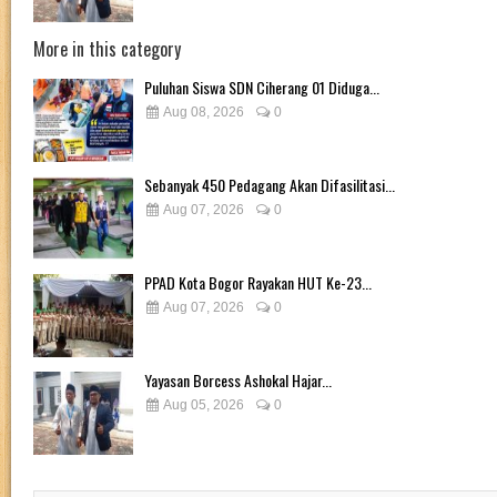
More in this category
Puluhan Siswa SDN Ciherang 01 Diduga...
Aug 08, 2026
0
Sebanyak 450 Pedagang Akan Difasilitasi...
Aug 07, 2026
0
PPAD Kota Bogor Rayakan HUT Ke-23...
Aug 07, 2026
0
Yayasan Borcess Ashokal Hajar...
Aug 05, 2026
0