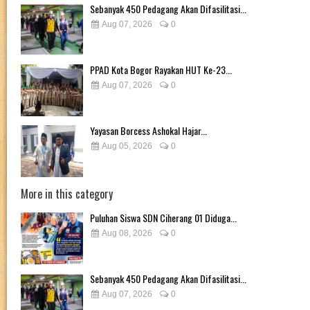
Sebanyak 450 Pedagang Akan Difasilitasi...
Aug 07, 2026
0
PPAD Kota Bogor Rayakan HUT Ke-23...
Aug 07, 2026
0
Yayasan Borcess Ashokal Hajar...
Aug 05, 2026
0
More in this category
Puluhan Siswa SDN Ciherang 01 Diduga...
Aug 08, 2026
0
Sebanyak 450 Pedagang Akan Difasilitasi...
Aug 07, 2026
0