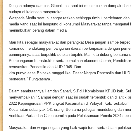
Dengan adanya dampak Globalisasi saat ini menimbulkan dampak dari s
budaya di kalangan masyarakat.
Waspada Media saat ini sangat reskan sehingga timbul perdebatan dan i
media yang saat ini langsung di konsumsi Masyarakat tanpa mengenal 
menimbulkan perang dalam media
Mari kita sebagai masyarakat dan perangkat Desa jangan sampe terpeca
komando mendukung pembangunan daerah berkerjasama dengan pemeri
pemimpinnya saat berpolitik setelah terpilih. Mari kita dukung bersama
Pembangunan Infrastruktur serta pemulihan ekonomi daerah, Pendidika
berasaskan Pancasila dan UUD 1945 .Dan
kita punya asas Bhineka tunggal Ika, Dasar Negara Pancasila dan UUD
bernegara.” Pungkasnya .
Dalam sambutannya Hamdan Sapari, S.Pd.I Komisioner KPUD kab. Su
menyampaikan ” Sampai dengan saat ini sudah terbentuk dan dilantik p
2022 Kepengurusan PPK tingkat Kecamatan di Wilayah Kab. Sukabumi y
Kecamatan sebanyak 141 orang. Bersama petugas mendukung dan me
Verifikasi Partai dan Calon pemilih pada Pelaksanaan Pemilu 2024 seb
Masyarakat dan warga negara yang baik wajib turut serta dalam pelak