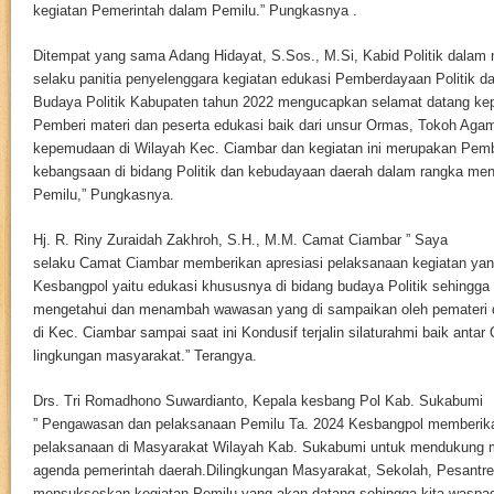
kegiatan Pemerintah dalam Pemilu.” Pungkasnya .
Ditempat yang sama Adang Hidayat, S.Sos., M.Si, Kabid Politik dalam 
selaku panitia penyelenggara kegiatan edukasi Pemberdayaan Politik d
Budaya Politik Kabupaten tahun 2022 mengucapkan selamat datang ke
Pemberi materi dan peserta edukasi baik dari unsur Ormas, Tokoh Aga
kepemudaan di Wilayah Kec. Ciambar dan kegiatan ini merupakan Pem
kebangsaan di bidang Politik dan kebudayaan daerah dalam rangka me
Pemilu,” Pungkasnya.
Hj. R. Riny Zuraidah Zakhroh, S.H., M.M. Camat Ciambar ” Saya
selaku Camat Ciambar memberikan apresiasi pelaksanaan kegiatan yan
Kesbangpol yaitu edukasi khususnya di bidang budaya Politik sehingg
mengetahui dan menambah wawasan yang di sampaikan oleh pemateri 
di Kec. Ciambar sampai saat ini Kondusif terjalin silaturahmi baik ant
lingkungan masyarakat.” Terangya.
Drs. Tri Romadhono Suwardianto, Kepala kesbang Pol Kab. Sukabumi
” Pengawasan dan pelaksanaan Pemilu Ta. 2024 Kesbangpol memberik
pelaksanaan di Masyarakat Wilayah Kab. Sukabumi untuk mendukung 
agenda pemerintah daerah.Dilingkungan Masyarakat, Sekolah, Pesantr
mensukseskan kegiatan Pemilu yang akan datang sehingga kita waspa