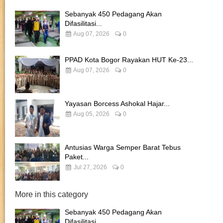
Sebanyak 450 Pedagang Akan
Difasilitasi...
Aug 07, 2026
0
PPAD Kota Bogor Rayakan HUT Ke-23...
Aug 07, 2026
0
Yayasan Borcess Ashokal Hajar...
Aug 05, 2026
0
Antusias Warga Semper Barat Tebus
Paket...
Jul 27, 2026
0
More in this category
Sebanyak 450 Pedagang Akan
Difasilitasi...