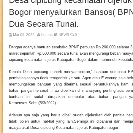
Desa cipicung kecamatan cijeru
Bogor menyalurkan Bansos( BP
Dua Secara Tunai.
Mar 09, 2022
horebs
NEWS
0
Dengan adanya bantuan sembako BPNT perbulan Rp.200.000 selama 3 bul
maret sejumlah Rp.600.000 secara tunai akan mengurangi beban masya
cipicung kecamatan cijeruk Kabupaten Bogor dalam memenuhi kebutuhan
Kepala Desa cipicung suherli menyampaikan,” bantuan sembako BP
pembelanjaannya tidak teroganisir ķe satu Agen atau E warung saja be
mempungsikan bantuan yang diterima sesuai peruntukannya kami 
bahan pangan terserah mau dibelikan di mana,yang penting ada pem
bantuan ini sudah dirupakan sembako atau bahan pangan yan
Kemensos,Sabtu(5/3/2022).
Adapun apa saja yang harus dibeli sudah dijelaskan oleh panitia h
tidak boleh untuk hal-hal yang lain.Semoga ini dipahami dan menj
masyarakat Desa cipicung Kecamatan cijeruk Kabupaten bogor