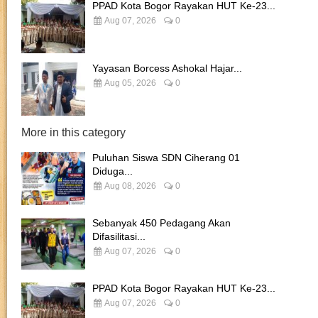
PPAD Kota Bogor Rayakan HUT Ke-23...
Aug 07, 2026
0
Yayasan Borcess Ashokal Hajar...
Aug 05, 2026
0
More in this category
Puluhan Siswa SDN Ciherang 01
Diduga...
Aug 08, 2026
0
Sebanyak 450 Pedagang Akan
Difasilitasi...
Aug 07, 2026
0
PPAD Kota Bogor Rayakan HUT Ke-23...
Aug 07, 2026
0