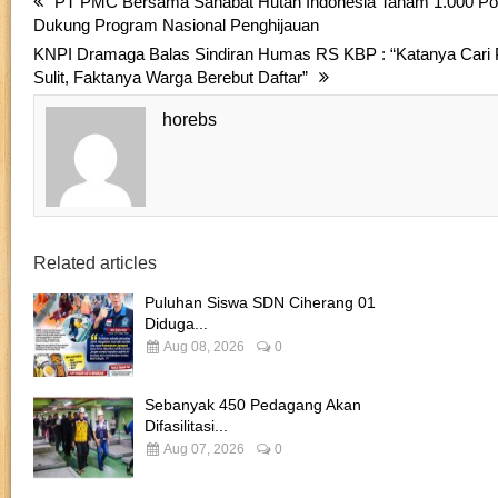
PT PMC Bersama Sahabat Hutan Indonesia Tanam 1.000 Poh
Dukung Program Nasional Penghijauan
KNPI Dramaga Balas Sindiran Humas RS KBP : “Katanya Cari 
Sulit, Faktanya Warga Berebut Daftar”
horebs
Related articles
Puluhan Siswa SDN Ciherang 01
Diduga...
Aug 08, 2026
0
Sebanyak 450 Pedagang Akan
Difasilitasi...
Aug 07, 2026
0