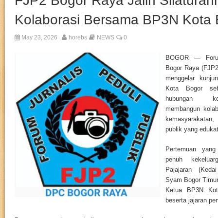
FJP2 Bogor Raya Jalin Silaturah
Kolaborasi Bersama BP3N Kota 
May 23, 2026
horebs
NEWS
0
BOGOR — Forum 
Bogor Raya (FJP2
menggelar kunju
Kota Bogor seb
hubungan kel
membangun kolabo
kemasyarakatan, 
publik yang edukat
Pertemuan yang
penuh kekelua
Pajajaran (Kedai
Syam Bogor Timur 
Ketua BP3N Kota
beserta jajaran pe