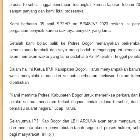
proses tersebut tinggal penetapan tersangka, karena laporan febuari 2
sangat panjang dan kami ikuti prosesnya.
Kami berharap 05 april SP2HP no B/648/IV/ 2023 reskrin isi penet
pergantian penyidik karena sakitnya penyidik yang lama.
Setalah kami bolak balik ke Polres Bogor menanyakan perkemb
pemeriksaan kembali dan saya orang bodoh menganggap ini pemeriksa
akan memakan waktu yang lama padahal SP2HP terakhir tinggal peneta
Dalam hal ini Ketua IPJI Kabupaten Bogor, Harun menyampaikan bahwa 
waris menyalahi aturan dan sesuatu perbuatan melawan hukum karen
dipalsukan
“Kami meminta Polres Kabupaten Bogor untuk memeriksa perkara dan b
pelaku secara mendalam terkait dugaan tindak pidana tersebut, dan i
pemalsu suarat negara.” ucap Harun.
Selanjutnya IPJI Kab Bogor dan LBH ARJUNA akan terus mengawal pe
dan meminta oknum penyerobotan tanah segera di proses hukum, sehin
bagi masyarakat. (ril ipji)