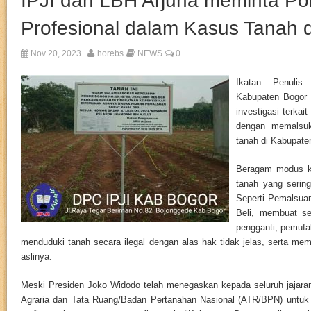
IPJI dan LBH Arjuna meminta Po
Profesional dalam Kasus Tanah 
Nov 20, 2023
horebs
NEWS
0
Ikatan Penulis
Kabupaten Bogor 
investigasi terkai
dengan memalsuk
tanah di Kabupate
Beragam modus ke
tanah yang serin
Seperti Pemalsua
Beli, membuat sert
pengganti, pemufa
menduduki tanah secara ilegal dengan alas hak tidak jelas, serta mema
aslinya.
Meski Presiden Joko Widodo telah menegaskan kepada seluruh jajara
Agraria dan Tata Ruang/Badan Pertanahan Nasional (ATR/BPN) untuk