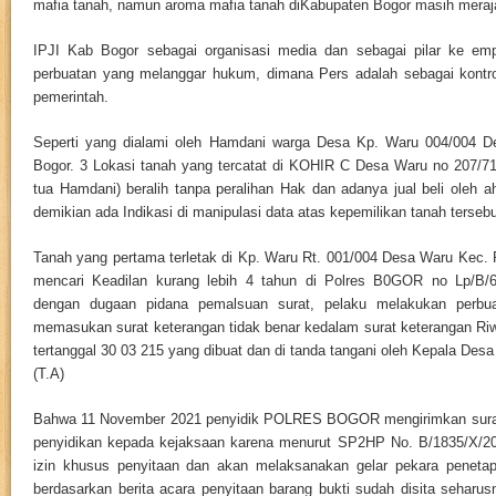
mafia tanah, namun aroma mafia tanah diKabupaten Bogor masih meraja
IPJI Kab Bogor sebagai organisasi media dan sebagai pilar ke em
perbuatan yang melanggar hukum, dimana Pers adalah sebagai kontro
pemerintah.
Seperti yang dialami oleh Hamdani warga Desa Kp. Waru 004/004 
Bogor. 3 Lokasi tanah yang tercatat di KOHIR C Desa Waru no 207/71
tua Hamdani) beralih tanpa peralihan Hak dan adanya jual beli oleh ah
demikian ada Indikasi di manipulasi data atas kepemilikan tanah tersebu
Tanah yang pertama terletak di Kp. Waru Rt. 001/004 Desa Waru Kec.
mencari Keadilan kurang lebih 4 tahun di Polres B0GOR no Lp/B/
dengan dugaan pidana pemalsuan surat, pelaku melakukan perbua
memasukan surat keterangan tidak benar kedalam surat keterangan Ri
tertanggal 30 03 215 yang dibuat dan di tanda tangani oleh Kepala Desa 
(T.A)
Bahwa 11 November 2021 penyidik POLRES BOGOR mengirimkan surat
penyidikan kepada kejaksaan karena menurut SP2HP No. B/1835/X/20
izin khusus penyitaan dan akan melaksanakan gelar pekara peneta
berdasarkan berita acara penyitaan barang bukti sudah disita seharu