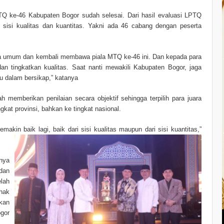
 ke-46 Kabupaten Bogor sudah selesai. Dari hasil evaluasi LPTQ
 sisi kualitas dan kuantitas. Yakni ada 46 cabang dengan peserta
ara umum dan kembali membawa piala MTQ ke-46 ini. Dan kepada para
 dan tingkatkan kualitas. Saat nanti mewakili Kabupaten Bogor, jaga
 dalam bersikap,” katanya
emberikan penilaian secara objektif sehingga terpilih para juara
kat provinsi, bahkan ke tingkat nasional.
kin baik lagi, baik dari sisi kualitas maupun dari sisi kuantitas,”
inya
 dan
elah
hak
kan
gor