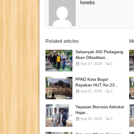
horebs
Related articles
Mo
Sebanyak 450 Pedagang
Akan Difasilitasi...
Aug 07, 2026
0
PPAD Kota Bogor
Rayakan HUT Ke-23...
Aug 07, 2026
0
Yayasan Borcess Ashokal
Hajar...
Aug 05, 2026
0