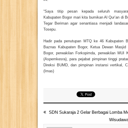
“Saya titip pesan kepada seluruh masyara
Kabupaten Bogor mari kita bumikan Al Qur’an di 
Tegar Beriman agar senantiasa menjadi landasa
Tosepu.
Hadir pada penutupan MTQ ke 46 Kabupaten Bo
Baznas Kabupaten Bogor, Ketua Dewan Masjid
Bogor, perwakilan Forkopimda, perwakilan MUI 
(Aspemkesra), para pejabat pimpinan tinggi pra
Direksi BUMD, dan pimpinan instansi vertikal,
(Imas)
SDN Sukaraja 2 Gelar Berbagai Lomba M
Wisudawan