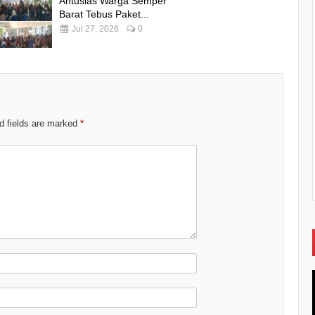
Antusias Warga Semper
Barat Tebus Paket...
Jul 27, 2026
0
d fields are marked
*