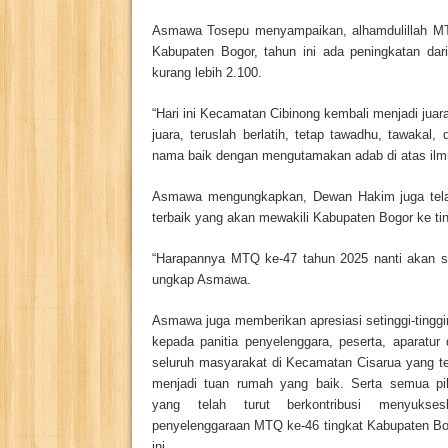
Asmawa Tosepu menyampaikan, alhamdulillah MTQ
Kabupaten Bogor, tahun ini ada peningkatan dari
kurang lebih 2.100.
“Hari ini Kecamatan Cibinong kembali menjadi ju
juara, teruslah berlatih, tetap tawadhu, tawakal,
nama baik dengan mengutamakan adab di atas ilmu
Asmawa mengungkapkan, Dewan Hakim juga telah m
terbaik yang akan mewakili Kabupaten Bogor ke ting
“Harapannya MTQ ke-47 tahun 2025 nanti akan sema
ungkap Asmawa.
Asmawa juga memberikan apresiasi setinggi-tingg
kepada panitia penyelenggara, peserta, aparatur
seluruh masyarakat di Kecamatan Cisarua yang t
menjadi tuan rumah yang baik. Serta semua pi
yang telah turut berkontribusi menyukses
penyelenggaraan MTQ ke-46 tingkat Kabupaten Bo
ini.