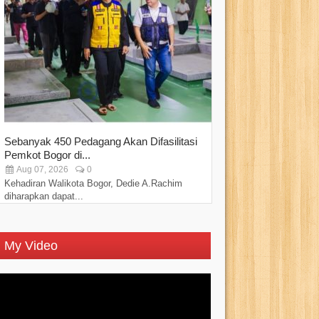
Sebanyak 450 Pedagang Akan Difasilitasi
PPAD Kota Bogo
Pemkot Bogor di...
“Perkuat Sinergi..
Aug 07, 2026
0
Aug 07, 2026
Kehadiran Walikota Bogor, Dedie A.Rachim
Persatuan Purnawi
diharapkan dapat...
Kota Bogor...
My Video
Video
Player