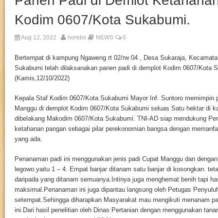
Panen Padi di Demlot Ketahana
Kodim 0607/Kota Sukabumi.
Aug 12, 2022
horebs
NEWS
0
Bertempat di kampung Ngaweng rt 02/rw 04 , Desa Sukaraja, Kecamata
Sukabumi telah dilaksanakan panen padi di demplot Kodim 0607/Kota 
(Kamis,12/10/2022)
Kepala Staf Kodim 0607/Kota Sukabumi Mayor Inf. Suntoro memimpin p
Manggu di demplot Kodim 0607/Kota Sukabumi seluas Satu hektar di 
dibelakang Makodim 0607/Kota Sukabumi. TNI-AD siap mendukung Pe
ketahanan pangan sebagai pilar perekonomian bangsa dengan memanf
yang ada.
Penanaman padi ini menggunakan jenis padi Cupat Manggu dan dengan
legowo.yaitu 1 – 4. Empat banjar ditanam satu banjar di kosongkan. teta
daripada yang ditanam semuanya.Intinya juga menghemat benih tapi ha
maksimal.Penanaman ini juga dipantau langsung oleh Petugas Penyulu
setempat.Sehingga diharapkan Masyarakat mau mengikuti menanam pa
ini.Dari hasil penelitian oleh Dinas Pertanian dengan menggunakan tana