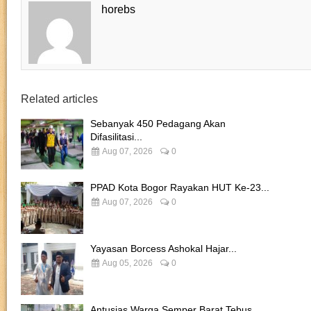
horebs
Related articles
Sebanyak 450 Pedagang Akan
Difasilitasi...
Aug 07, 2026
0
PPAD Kota Bogor Rayakan HUT Ke-23...
Aug 07, 2026
0
Yayasan Borcess Ashokal Hajar...
Aug 05, 2026
0
Antusias Warga Semper Barat Tebus