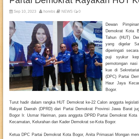
Partai Demokrat Rayakan HUT K
Sep 10, 2023
horebs
NEWS
0
Dewan Pimpina
Demokrat Kota Bo
Tahun (HUT) De
yang digelar S
diperingati secar
puji syukur ke
pemotongan nasi
kue di Sekretari
(DPC) Partai Dem
Haur Jaya Keca
Bogor.
Turut hadir dalam rangka HUT Demokrat ke-22 Calon anggota legislati
Rakyat Daerah (DPRD) dari Partai Demokrat Provinsi Jawa Barat ju
Bogor Ir. Usmar Hariman, para anggota DPRD Partai Demokrat Kota 
Kecamatan, Kelurahan dan Kader Demokrat se-Kota Bogor.
Ketua DPC Partai Demokrat Kota Bogor, Anita Primasari Mongan men