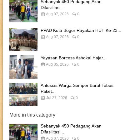
Sebanyak 450 Pedagang Akan
Difasilitasi...
Aug 07, 2026
0
PPAD Kota Bogor Rayakan HUT Ke-23...
Aug 07, 2026
0
Yayasan Borcess Ashokal Hajar...
Aug 05, 2026
0
Antusias Warga Semper Barat Tebus
Paket...
Jul 27, 2026
0
More in this category
Sebanyak 450 Pedagang Akan
Difasilitasi...
Aug 07, 2026
0