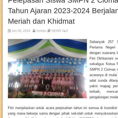
Pelepasan Siswa SMPN 2 Cioma
Tahun Ajaran 2023-2024 Berjalan
Meriah dan Khidmat
Jun 09, 2024
horebs
NEWS
0
Sebanyak 257 S
Pertama Negeri
dengan suasana l
Fitri Okhtaviani 
sekaligus Ketua P
SMPN 2 Ciomas m
acaranya di mulai
adat sunda dilanj
yakni mapag pen
terbaik, menc
pengalungan medal
Fitri menjelaskan untuk acara perpisahan tahun ini semua di koordinir
yang mana bekerja sama dengan pihak sekolah untuk menyukseskan a