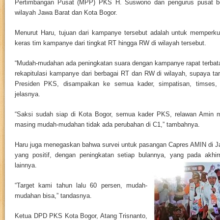
Pertimbangan Pusat (MPP) PKS H. Suswono dan pengurus pusat b
wilayah Jawa Barat dan Kota Bogor.
Menurut Haru, tujuan dari kampanye tersebut adalah untuk memperku
keras tim kampanye dari tingkat RT hingga RW di wilayah tersebut.
“Mudah-mudahan ada peningkatan suara dengan kampanye rapat terba
rekapitulasi kampanye dari berbagai RT dan RW di wilayah, supaya tar
Presiden PKS, disampaikan ke semua kader, simpatisan, timses, c
jelasnya.
“Saksi sudah siap di Kota Bogor, semua kader PKS, relawan Ami
masing mudah-mudahan tidak ada perubahan di C1,” tambahnya.
Haru juga menegaskan bahwa survei untuk pasangan Capres AMIN di J
yang positif, dengan peningkatan setiap bulannya, yang pad
a akhi
lainnya.
“Target kami tahun lalu 60 persen, mudah-
mudahan bisa,” tandasnya.
Ketua DPD PKS Kota Bogor, Atang Trisnanto,