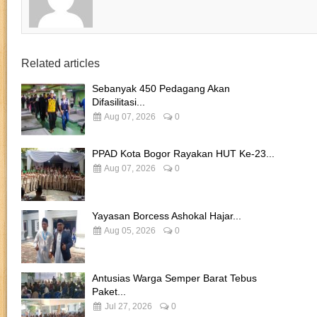
Related articles
Sebanyak 450 Pedagang Akan
Difasilitasi...
Aug 07, 2026
0
PPAD Kota Bogor Rayakan HUT Ke-23...
Aug 07, 2026
0
Yayasan Borcess Ashokal Hajar...
Aug 05, 2026
0
Antusias Warga Semper Barat Tebus
Paket...
Jul 27, 2026
0