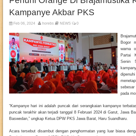
Penuhi Orange Di Brajamustika 
Kampanye Akbar PKS
Feb 06, 2024
horebs
NEWS
0
Brajamut
Bogor m
warna o
Partai 
Senin 
kampan
dipen
meneta
sebesar
pada mo
“Kampanye hari ini adalah puncak dari serangkaian kampanye terbatas
puncak terakhir akan terjadi tanggal 8 Februari 2024 di Garut, Jawa B
Baswedan,” ungkap Ketua DPW PKS Jawa Barat, Haru Suandharu.
Acara tersebut disambut dengan penghormatan yang luar biasa deng