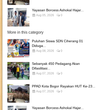
Yayasan Borcess Ashokal Hajar...
Aug 05, 2026
0
More in this category
Puluhan Siswa SDN Ciherang 01
Diduga...
Aug 08, 2026
0
Sebanyak 450 Pedagang Akan
Difasilitasi...
Aug 07, 2026
0
PPAD Kota Bogor Rayakan HUT Ke-23...
Aug 07, 2026
0
Yayasan Borcess Ashokal Hajar...