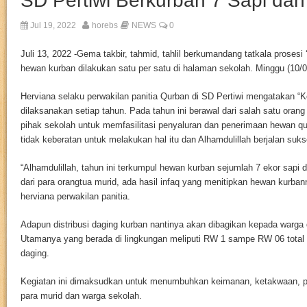
SD Pertiwi Berkurban 7 Sapi da
Jul 19, 2022
horebs
NEWS
0
Juli 13, 2022 -Gema takbir, tahmid, tahlil berkumandang tatkala prosesi
hewan kurban dilakukan satu per satu di halaman sekolah. Minggu (10/
Herviana selaku perwakilan panitia Qurban di SD Pertiwi mengatakan “Keg
dilaksanakan setiap tahun. Pada tahun ini berawal dari salah satu oran
pihak sekolah untuk memfasilitasi penyaluran dan penerimaan hewan qu
tidak keberatan untuk melakukan hal itu dan Alhamdulillah berjalan sukse
“Alhamdulillah, tahun ini terkumpul hewan kurban sejumlah 7 ekor sapi 
dari para orangtua murid, ada hasil infaq yang menitipkan hewan kurba
herviana perwakilan panitia.
Adapun distribusi daging kurban nantinya akan dibagikan kepada warga d
Utamanya yang berada di lingkungan meliputi RW 1 sampe RW 06 total 
daging.
Kegiatan ini dimaksudkan untuk menumbuhkan keimanan, ketakwaan, p
para murid dan warga sekolah.