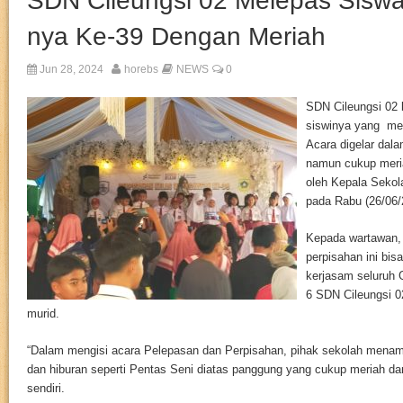
SDN Cileungsi 02 Melepas Siswa
nya Ke-39 Dengan Meriah
Jun 28, 2024
horebs
NEWS
0
SDN Cileungsi 02 
siswinya yang me
Acara digelar dal
namun cukup meria
oleh Kepala Sekol
pada Rabu (26/06/
Kepada wartawan, 
perpisahan ini bis
kerjasam seluruh
6 SDN Cileungsi 0
murid.
“Dalam mengisi acara Pelepasan dan Perpisahan, pihak sekolah menamp
dan hiburan seperti Pentas Seni diatas panggung yang cukup meriah dan 
sendiri.