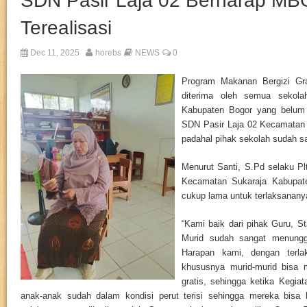
SDN Pasir Laja 02 Berharap MB
Terealisasi
Dec 11, 2025
horebs
NEWS
0
Program Makanan Bergizi Gra
diterima oleh semua sekola
Kabupaten Bogor yang belum
SDN Pasir Laja 02 Kecamatan 
padahal pihak sekolah sudah 
Menurut Santi, S.Pd selaku Pl
Kecamatan Sukaraja Kabupa
cukup lama untuk terlaksanany
“Kami baik dari pihak Guru, St
Murid sudah sangat menungg
Harapan kami, dengan terl
khususnya murid-murid bisa 
gratis, sehingga ketika Kegia
anak-anak sudah dalam kondisi perut terisi sehingga mereka bisa 