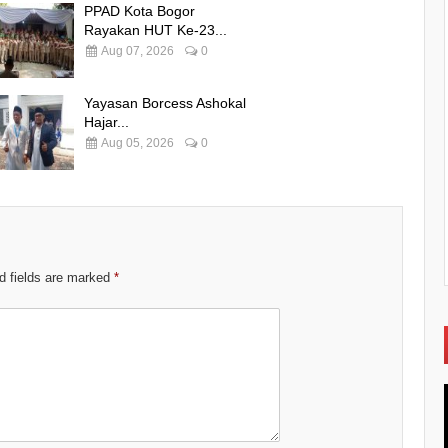
PPAD Kota Bogor
Rayakan HUT Ke-23...
Aug 07, 2026
0
Yayasan Borcess Ashokal
Hajar...
Aug 05, 2026
0
d fields are marked
*