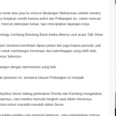
da minat atau jiwa itu muncul dikalangan Mahasiswa setelah mereka
a kerjakan sendiri karena autfut dari Polbangtan itu, selain mencari
 mencari pekerjaan keluar, tapi menciptakan lapangan kerja.
nology Lembang Bandung Barat ketika ditemui usai acara Talk Show
ami terutama kemitraan dipara petani dan juga kepara pemuda, jadi
da untuk membangun kemitraan dan kelembagaan yang lebih baik,
nya,”jelasnya.
ibangun dengan administrasi yang baik.
k pertanian ini, terutama lulusan Polbangtan ini menjadi
Alayidrus bisnis bidang pertenakan Domba dan Kambing mengatakan,
annya, cara mereka memulai langkah awal dalam bisnisnya,
usi-solusi masalah-masalah dalam bisnis.
a ketika mereka cara memulai berbisnis, saya mengatakan starnya