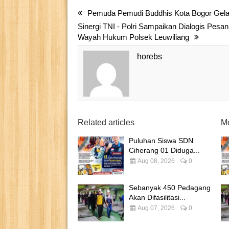
Pemuda Pemudi Buddhis Kota Bogor Gelar
Sinergi TNI - Polri Sampaikan Dialogis Pe
Wayah Hukum Polsek Leuwiliang
horebs
Related articles
Mo
Puluhan Siswa SDN
Ciherang 01 Diduga...
Aug 08, 2026
0
Sebanyak 450 Pedagang
Akan Difasilitasi...
Aug 07, 2026
0