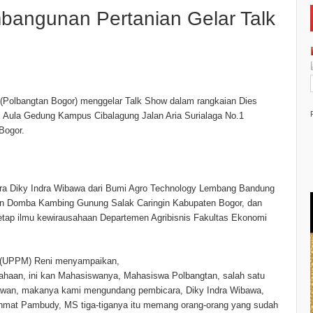
mbangunan Pertanian Gelar Talk
(Polbangtan Bogor) menggelar Talk Show dalam rangkaian Dies
di Aula Gedung Kampus Cibalagung Jalan Aria Surialaga No.1
Bogor.
cara Diky Indra Wibawa dari Bumi Agro Technology Lembang Bandung
akan Domba Kambing Gunung Salak Caringin Kabupaten Bogor, dan
etap ilmu kewirausahaan Departemen Agribisnis Fakultas Ekonomi
t (UPPM) Reni menyampaikan,
sahaan, ini kan Mahasiswanya, Mahasiswa Polbangtan, salah satu
ahawan, makanya kami mengundang pembicara, Diky Indra Wibawa,
Rachmat Pambudy, MS tiga-tiganya itu memang orang-orang yang sudah