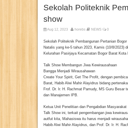
Sekolah Politeknik Pe
show
Aug 12, 2023
horebs
NEWS
0
Sekolah Politeknik Pembangunan Pertanian Bogor 
Natalis yang ke-5 tahun 2023, Kamis (10/8/2023) 
Kelurahan Pasirjaya Kecamatan Bogor Barat Kota 
Talk Show Membangun Jiwa Kewirausahaan
Bangga Menjadi Wirausahawan
Create Your Spirit, Get The Profit, dengan pembi
Barat, Habib Alwi Mahir Alayidrus bidang perten
Frof. Dr. Ir. H. Rachmat Pamudy, MS Guru Besar t
dan Manajemen IPB.
Ketua Unit Penelitian dan Pengabdian Masyaraka
Talk Show ini, terkait pengembangan jiwa kewirau
autfut kita, Mahasiswa itu harus menjadi wiraus
Habib Alwi Mahir Alayidrus, dan Prof. Dr. Ir. H. 