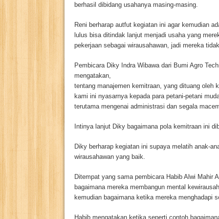
berhasil dibidang usahanya masing-masing.
Reni berharap autfut kegiatan ini agar kemudian a
lulus bisa ditindak lanjut menjadi usaha yang merek
pekerjaan sebagai wirausahawan, jadi mereka tidak
Pembicara Diky Indra Wibawa dari Bumi Agro Tech
mengatakan,
tentang manajemen kemitraan, yang dituang oleh k
kami ini nyasarnya kepada para petani-petani mu
terutama mengenai administrasi dan segala macem
Intinya lanjut Diky bagaimana pola kemitraan ini d
Diky berharap kegiatan ini supaya melatih anak-ana
wirausahawan yang baik.
Ditempat yang sama pembicara Habib Alwi Mahir 
bagaimana mereka membangun mental kewirausaha
kemudian bagaimana ketika mereka menghadapi sol
Habib mengatakan ketika seperti contoh bagaiman