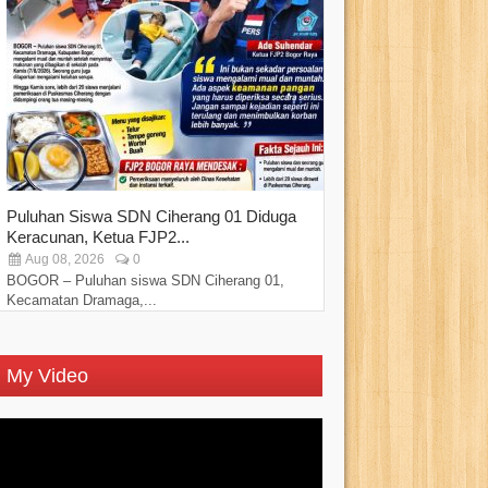
Puluhan Siswa SDN Ciherang 01 Diduga
Sebanyak 450 Ped
Keracunan, Ketua FJP2...
Pemkot Bogor di..
Aug 08, 2026
0
Aug 07, 2026
BOGOR – Puluhan siswa SDN Ciherang 01,
Kehadiran Walikota
Kecamatan Dramaga,...
diharapkan dapat...
My Video
Video
Player