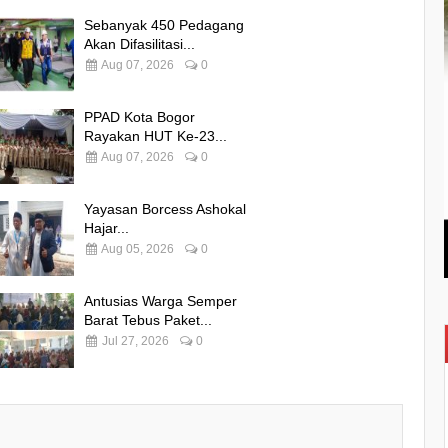
Sebanyak 450 Pedagang
Akan Difasilitasi...
Aug 07, 2026
0
PPAD Kota Bogor
Rayakan HUT Ke-23...
Aug 07, 2026
0
Yayasan Borcess Ashokal
Hajar...
Aug 05, 2026
0
Antusias Warga Semper
Barat Tebus Paket...
Jul 27, 2026
0