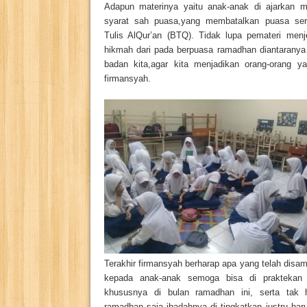
Adapun materinya yaitu anak-anak di ajarkan m
syarat sah puasa,yang membatalkan puasa ser
Tulis AlQur’an (BTQ). Tidak lupa pemateri menj
hikmah dari pada berpuasa ramadhan diantaranya 
badan kita,agar kita menjadikan orang-orang yan
firmansyah.
Terakhir firmansyah berharap apa yang telah disa
kepada anak-anak semoga bisa di praktekan
khususnya di bulan ramadhan ini, serta tak 
ramadhan saja ibadahnya di tingkatkan justru har