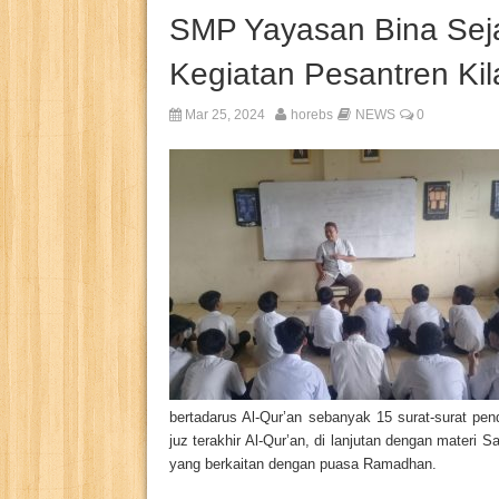
SMP Yayasan Bina Sej
Kegiatan Pesantren K
Mar 25, 2024
horebs
NEWS
0
bertadarus Al-Qur’an sebanyak 15 surat-surat pe
juz terakhir Al-Qur’an, di lanjutan dengan materi S
yang berkaitan dengan puasa Ramadhan.