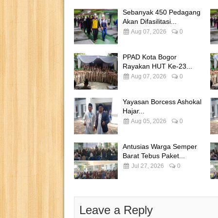
Sebanyak 450 Pedagang
Akan Difasilitasi...
Aug 07, 2026
0
PPAD Kota Bogor
Rayakan HUT Ke-23...
Aug 07, 2026
0
Yayasan Borcess Ashokal
Hajar...
Aug 05, 2026
0
Antusias Warga Semper
Barat Tebus Paket...
Jul 27, 2026
0
Leave a Reply