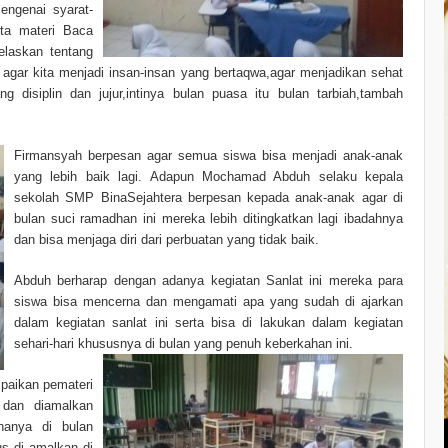
engenai syarat-
ta materi Baca
elaskan tentang
agar kita menjadi insan-insan yang bertaqwa,agar menjadikan sehat
g disiplin dan jujur,intinya bulan puasa itu bulan tarbiah,tambah
Firmansyah berpesan agar semua siswa bisa menjadi anak-anak
yang lebih baik lagi. Adapun Mochamad Abduh selaku kepala
sekolah SMP BinaSejahtera berpesan kepada anak-anak agar di
bulan suci ramadhan ini mereka lebih ditingkatkan lagi ibadahnya
dan bisa menjaga diri dari perbuatan yang tidak baik.
Abduh berharap dengan adanya kegiatan Sanlat ini mereka para
siswa bisa mencerna dan mengamati apa yang sudah di ajarkan
dalam kegiatan sanlat ini serta bisa di lakukan dalam kegiatan
sehari-hari khususnya di bulan yang penuh keberkahan ini.
mpaikan pemateri
 dan diamalkan
hanya di bulan
us di amalkan di