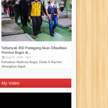
Sebanyak 450 Pedagang Akan Difasilitasi
PPAD Kota Bogo
Pemkot Bogor di...
“Perkuat Sinergi..
Aug 07, 2026
0
Aug 07, 2026
Kehadiran Walikota Bogor, Dedie A.Rachim
Persatuan Purnawi
diharapkan dapat...
Kota Bogor...
My Video
Video
Player