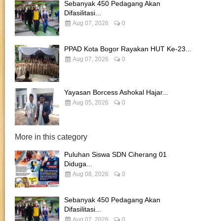
Sebanyak 450 Pedagang Akan
Difasilitasi...
Aug 07, 2026
0
PPAD Kota Bogor Rayakan HUT Ke-23...
Aug 07, 2026
0
Yayasan Borcess Ashokal Hajar...
Aug 05, 2026
0
More in this category
Puluhan Siswa SDN Ciherang 01
Diduga...
Aug 08, 2026
0
Sebanyak 450 Pedagang Akan
Difasilitasi...
Aug 07, 2026
0