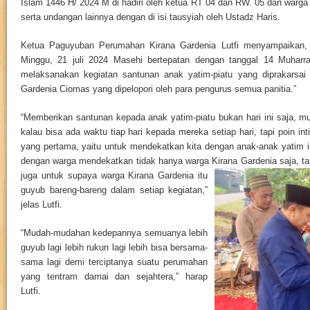
Islam 1446 H/ 2024 M di hadiri oleh ketua RT 04 dan RW. 05 dan warg
serta undangan lainnya dengan di isi tausyiah oleh Ustadz Haris.
Ketua Paguyuban Perumahan Kirana Gardenia Lutfi menyampaikan, Al
Minggu, 21 juli 2024 Masehi bertepatan dengan tanggal 14 Muharra
melaksanakan kegiatan santunan anak yatim-piatu yang diprakarsai
Gardenia Ciomas yang dipelopori oleh para pengurus semua panitia.”
“Memberikan santunan kepada anak yatim-piatu bukan hari ini saja, 
kalau bisa ada waktu tiap hari kepada mereka setiap hari, tapi poin int
yang pertama, yaitu untuk mendekatkan kita dengan anak-anak yatim i
dengan warga mendekatkan tidak hanya warga Kirana Gar
denia saja, t
juga untuk supaya warga Kirana Gardenia itu
guyub bareng-bareng dalam setiap kegiatan,”
jelas Lutfi.
“Mudah-mudahan kedepannya semuanya lebih
guyub lagi lebih rukun lagi lebih bisa bersama-
sama lagi demi terciptanya suatu perumahan
yang tentram damai dan sejahtera,” harap
Lutfi.