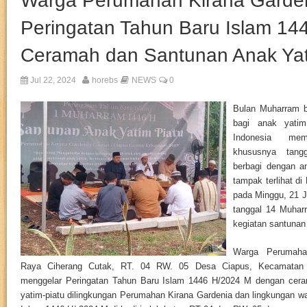
Warga Perumahan Kirana Garden
Peringatan Tahun Baru Islam 1
Ceramah dan Santunan Anak Yat
Jul 22, 2024
horebs
NEWS
0
Bulan Muharram b
bagi anak yati
Indonesia mem
khususnya tang
berbagi dengan a
tampak terlihat d
pada Minggu, 21 J
tanggal 14 Muhar
kegiatan santunan
Warga Perumaha
Raya Ciherang Cutak, RT. 04 RW. 05 Desa Ciapus, Kecamatan
menggelar Peringatan Tahun Baru Islam 1446 H/2024 M dengan cer
yatim-piatu dilingkungan Perumahan Kirana Gardenia dan lingkungan w