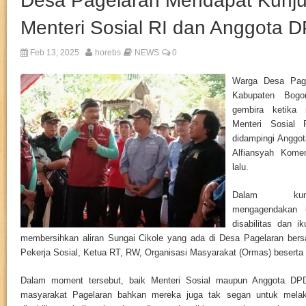
Desa Pagelaran Mendapat Kunju
Menteri Sosial RI dan Anggota 
Feb 13, 2025
horebs
NEWS
0
Warga Desa Pag
Kabupaten Bogor
gembira ketika 
Menteri Sosial 
didampingi Anggo
Alfiansyah Kome
lalu.
Dalam kunj
mengagendakan 
disabilitas dan i
membersihkan aliran Sungai Cikole yang ada di Desa Pagelaran ber
Pekerja Sosial, Ketua RT, RW, Organisasi Masyarakat (Ormas) beserta
Dalam moment tersebut, baik Menteri Sosial maupun Anggota DP
masyarakat Pagelaran bahkan mereka juga tak segan untuk mela