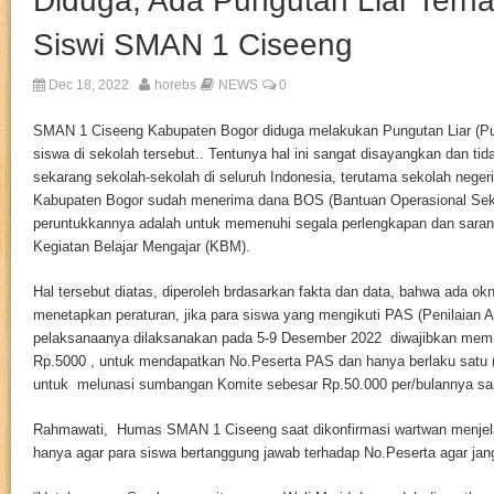
Diduga, Ada Pungutan Liar Terh
Siswi SMAN 1 Ciseeng
Dec 18, 2022
horebs
NEWS
0
SMAN 1 Ciseeng Kabupaten Bogor diduga melakukan Pungutan Liar (Pun
siswa di sekolah tersebut.. Tentunya hal ini sangat disayangkan dan ti
sekarang sekolah-sekolah di seluruh Indonesia, terutama sekolah negeri,
Kabupaten Bogor sudah menerima dana BOS (Bantuan Operasional Sek
peruntukkannya adalah untuk memenuhi segala perlengkapan dan saran
Kegiatan Belajar Mengajar (KBM).
Hal tersebut diatas, diperoleh brdasarkan fakta dan data, bahwa ada o
menetapkan peraturan, jika para siswa yang mengikuti PAS (Penilaian 
pelaksanaanya dilaksanakan pada 5-9 Desember 2022 diwajibkan memb
Rp.5000 , untuk mendapatkan No.Peserta PAS dan hanya berlaku satu (!
untuk melunasi sumbangan Komite sebesar Rp.50.000 per/bulannya s
Rahmawati, Humas SMAN 1 Ciseeng saat dikonfirmasi wartwan menjelask
hanya agar para siswa bertanggung jawab terhadap No.Peserta agar jan