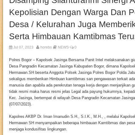
Disamping Silahturahmi Sinergi 
Kepolisian Dengan Warga Dan P
Desa / Kelurahan Juga Memberik
Serta Himbauan Kamtibmas Teru
Jul 07, 2023
horebs
NEWS
0
Polres Bogor – Kapolsek Jasinga Bersama Panit Intel melaksanakan gia
Desa Pangradin Kecamatan Jasinga Kabupaten Bogor, dimana Kapolsek
Hermawan.SH beserta Anggota Polsek Jasinga Polres Bogor Polda Jaba
sekaligus memberikan Himbuan kamtibmas san pengawasan terkait a
manusia dan apabila ada perekrutan tenaga kerja dengan menjanjikan gaj
tidak resmi maka harus resmi jelas Legal ada payung hukumnya, kepa
Kec. Jasinga, bertempat di wilayah Desa Pangradin Kecamatan Jasing
(07/07/2023).
Kapolres AKBP Dr. Iman Imanudin S.H., S.I.K., M.H., , melalui Kapols
Hermawan SH menyampaikan beberapa himbauan Kamtibmas dan pesa
menjaga kondusifitas lingkungan.