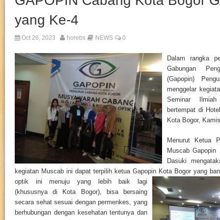
GAPOPIN Cabang Kota Bogor G
yang Ke-4
Oct 26, 2023
horebs
NEWS
0
Dalam rangka pe
Gabungan Peng
(Gapopin) Peng
menggelar kegiat
Seminar Ilmiah
bertempat di Hotel
Kota Bogor, Kamis
Menurut Ketua P
Muscab Gapopin K
Dasuki mengata
kegiatan Muscab ini dapat terpilih ketua Gapopin Ko
ta Bogor yang ba
optik ini menuju yang lebih baik lagi
(khususnya di Kota Bogor), bisa bersaing
secara sehat sesuai dengan permenkes, yang
berhubungan dengan kesehatan tentunya dan