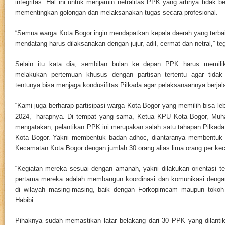
integritas. Hal ini untuk menjamin netralitas PPK yang artinya tidak ber
mementingkan golongan dan melaksanakan tugas secara profesional.
“Semua warga Kota Bogor ingin mendapatkan kepala daerah yang terbai
mendatang harus dilaksanakan dengan jujur, adil, cermat dan netral,” te
Selain itu kata dia, sembilan bulan ke depan PPK harus memiliki 
melakukan pertemuan khusus dengan partisan tertentu agar tida
tentunya bisa menjaga kondusifitas Pilkada agar pelaksanaannya berjal
“Kami juga berharap partisipasi warga Kota Bogor yang memilih bisa leb
2024,” harapnya. Di tempat yang sama, Ketua KPU Kota Bogor, Muha
mengatakan, pelantikan PPK ini merupakan salah satu tahapan Pilkada
Kota Bogor. Yakni membentuk badan adhoc, diantaranya membentuk
Kecamatan Kota Bogor dengan jumlah 30 orang alias lima orang per ke
“Kegiatan mereka sesuai dengan amanah, yakni dilakukan orientasi te
pertama mereka adalah membangun koordinasi dan komunikasi denga
di wilayah masing-masing, baik dengan Forkopimcam maupun tokoh m
Habibi.
Pihaknya sudah memastikan latar belakang dari 30 PPK yang dilantik 