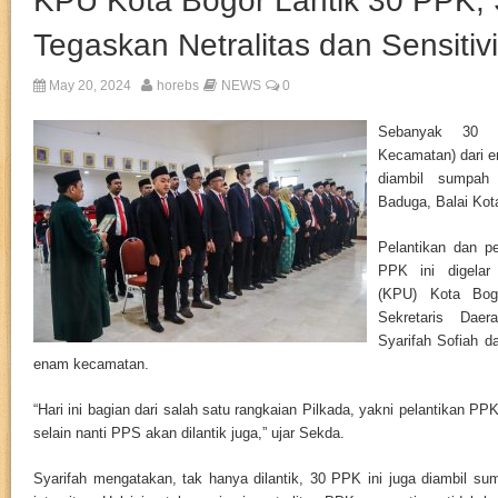
KPU Kota Bogor Lantik 30 PPK,
Tegaskan Netralitas dan Sensitivi
May 20, 2024
horebs
NEWS
0
Sebanyak 30 P
Kecamatan) dari e
diambil sumpah
Baduga, Balai Kot
Pelantikan dan p
PPK ini digela
(KPU) Kota Bogo
Sekretaris Dae
Syarifah Sofiah da
enam kecamatan.
“Hari ini bagian dari salah satu rangkaian Pilkada, yakni pelantikan PPK
selain nanti PPS akan dilantik juga,” ujar Sekda.
Syarifah mengatakan, tak hanya dilantik, 30 PPK ini juga diambil su