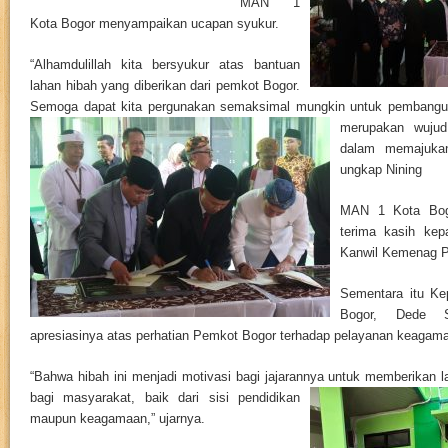
MAN 1
Kota Bogor menyampaikan ucapan syukur.
“Alhamdulillah kita bersyukur atas bantuan
lahan hibah yang diberikan dari pemkot Bogor.
Semoga dapat kita pergunakan semaksimal mungkin untuk pembangu
merupakan wuju
dalam memajukan
ungkap Nining
MAN 1 Kota Bog
terima kasih ke
Kanwil Kemenag P
Sementara itu Ke
Bogor, Dede Su
apresiasinya atas perhatian Pemkot Bogor terhadap pelayanan keagam
“Bahwa hibah ini menjadi motivasi bagi jajarannya untuk memberikan 
bagi masyarakat, baik dari sisi pendidikan
maupun keagamaan,” ujarnya.