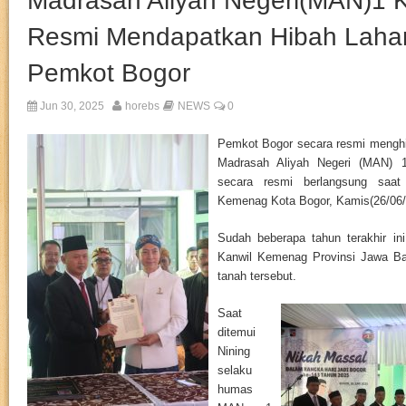
Madrasah Aliyah Negeri(MAN)1 
Resmi Mendapatkan Hibah Lahan
Pemkot Bogor
Jun 30, 2025
horebs
NEWS
0
Pemkot Bogor secara resmi menghi
Madrasah Aliyah Negeri (MAN) 
secara resmi berlangsung saat
Kemenag Kota Bogor, Kamis(26/06/
Sudah beberapa tahun terakhir i
Kanwil Kemenag Provinsi Jawa Ba
tanah tersebut.
Saat
ditemui
Nining
selaku
humas