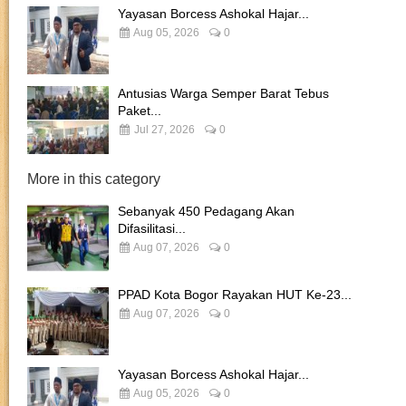
Yayasan Borcess Ashokal Hajar...
Aug 05, 2026
0
Antusias Warga Semper Barat Tebus
Paket...
Jul 27, 2026
0
More in this category
Sebanyak 450 Pedagang Akan
Difasilitasi...
Aug 07, 2026
0
PPAD Kota Bogor Rayakan HUT Ke-23...
Aug 07, 2026
0
Yayasan Borcess Ashokal Hajar...
Aug 05, 2026
0