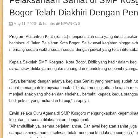
Pelaksanaan Sanlat di SMP Kos
Bogor Telah Diakhiri Dengan Pe
May 11, 2023
horebs
NEWS
0
Program Pesantren Kilat (Sanlat) menjadi salah satu yang direalisasik
berlokasi di Jalan Pajajaran Kota Bogor. Sejak awal kegiatan hingga akhi
memang secara waktu sudah sesuai dengan jadwal yang telah ditentuk
Kepala Sekolah SMP Kosgoro Kota Bogor, Didik yang hadir dalam kegi
siswa-siswi didiknya mengaku senang dan mendukung sepenuhnya egiat
“Saya berharap dengan adanya kegiatan Sanlat yang memang sudah rutin
dapat menambah ketaqwaan anak didik dan meningkatkan keianan mer
menjadi anak yang sholeh dan sholeha,, berbakti kepada kedua orangtu
budi pekerji yang mulia dan terpuji,”harapnya.
Erwin selaku Guru Agama di SMP Kosgoro mengungkapkan kegembiraa
kegiatan ini sudah dilaksanakan dengan baik.
“Alhamdulillah ya, semua berjalan lancar. Dari awal kegiatan sanlat juga
sampai akhirnya hari ini selesai, tidak menemui kendala apapun juga,” 