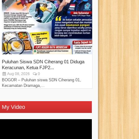
Puluhan Siswa SDN Ciherang 01 Diduga
Sebanyak 450 Ped
Keracunan, Ketua FJP2...
Pemkot Bogor di..
Aug 08, 2026
0
Aug 07, 2026
BOGOR – Puluhan siswa SDN Ciherang 01,
Kehadiran Walikota
Kecamatan Dramaga,...
diharapkan dapat...
My Video
Video
Player