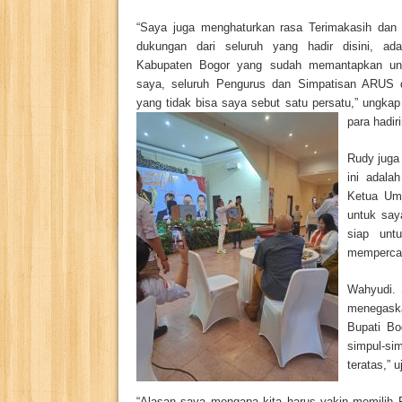
“Saya juga menghaturkan rasa Terimakasih dan 
dukungan dari seluruh yang hadir disini, ad
Kabupaten Bogor yang sudah memantapkan un
saya, seluruh Pengurus dan Simpatisan ARUS 
yang tidak bisa saya sebut satu persatu,” ungka
para hadiri
Rudy juga
ini adala
Ketua Umu
untuk say
siap unt
mempercay
Wahyudi.
menegaska
Bupati Bo
simpul-si
teratas,” u
“Alasan saya mengapa kita harus yakin memilih 