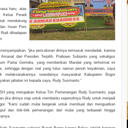
rasa haru, atas
a Ketua Peradi
tuk mendukung
dan Insan Pers
p Rudi
dihadapan
n.
 menyampaikan, “jika pencalonan dirinya termasuk mendadak, karena
h Amanat dari Presiden Terpilih, Prabowo Subianto yang sekaligus
m Partai Gerindra, yang memberikan Mandat yang terhormat ini
a, sehingga dengan niat yang tulus namun penuh keyakinan, saya
uk melaksanakannya seandainya masyarakat Kabupaten Bogor
akan jabatan ini kepada saya, Rudy Susmanto.”
 SH yang merupakan Ketua Tim Pemenangan Rudy Susmanto, juga
n jika dirinya siap untuk membantu sepenuhnya Rudy untuk menjadi
gor. “Kami sudah mulai bergerak untuk membuat dan menguatkan
mpul dan titik-titik pemenangan dari mulai yang terbawah hingga
jarnya.
Rudy Susmanto sebagai Bupati Bogor karena Beliau adalah harapan