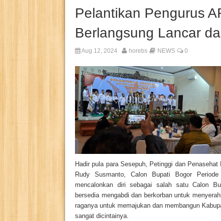
Pelantikan Pengurus 
Berlangsung Lancar d
Aug 12, 2024
horebs
NEWS
0
Hadir pula para Sesepuh, Petinggi dan Penasehat
Rudy Susmanto, Calon Bupati Bogor Periode
mencalonkan diri sebagai salah sa
tu Calon Bu
bersedia mengabdi dan berkorban untuk menyerahk
raganya untuk memajukan dan membangun Kabupa
sangat dicintainya.