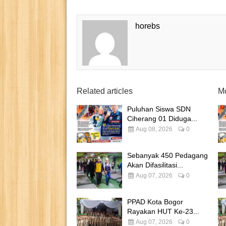
horebs
Related articles
Mo
Puluhan Siswa SDN
Ciherang 01 Diduga...
Aug 08, 2026
0
Sebanyak 450 Pedagang
Akan Difasilitasi...
Aug 07, 2026
0
PPAD Kota Bogor
Rayakan HUT Ke-23...
Aug 07, 2026
0