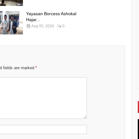
Yayasan Borcess Ashokal
Hajar...
Aug 05, 2026
0
d fields are marked
*