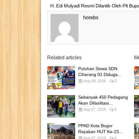
H. Edi Mulyadi Resmi Dilantik Oleh Plt Bu
horebs
Related articles
Mo
Puluhan Siswa SDN
Ciherang 01 Diduga...
Aug 08, 2026
0
Sebanyak 450 Pedagang
Akan Difasilitasi...
Aug 07, 2026
0
PPAD Kota Bogor
Rayakan HUT Ke-23...
Aug 07, 2026
0