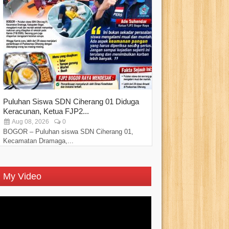
Puluhan Siswa SDN Ciherang 01 Diduga
Sebanyak 450 Ped
Keracunan, Ketua FJP2...
Pemkot Bogor di..
Aug 08, 2026
0
Aug 07, 2026
BOGOR – Puluhan siswa SDN Ciherang 01,
Kehadiran Walikota
Kecamatan Dramaga,...
diharapkan dapat...
My Video
Video
Player