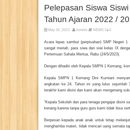
Pelepasan Siswa Sisw
Tahun Ajaran 2022 / 2
May 30, 2023
horebs
NEWS
0
Acara lepas sambut (perpisahan) SMP Negeri 1 
sangat meriah, para siwa dan siwi kelas IX deng
Pertemuan Sahala Mertua, Rabu (24/5/2023).
Dengan dihadiri oleh Kepala SMPN 1 Kemang, kom
Kepala SMPN 1 Kemang Dini Kurniani menyamp
angkatan ke 24, Tahun ini yang lulus sejumlah
terakhir kami disini dan kami akan mengenang suka 
“Kepala Sekolah dan para tenaga pengajar disini
kenang karena tanpa guru guru kami tidak bisa serta
Berpesan kepada anak anak untuk tetap melanjutk
menghamba materi, tidak mencari uang semata tap