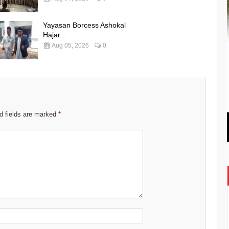
Yayasan Borcess Ashokal
Hajar...
Aug 05, 2026
0
d fields are marked
*