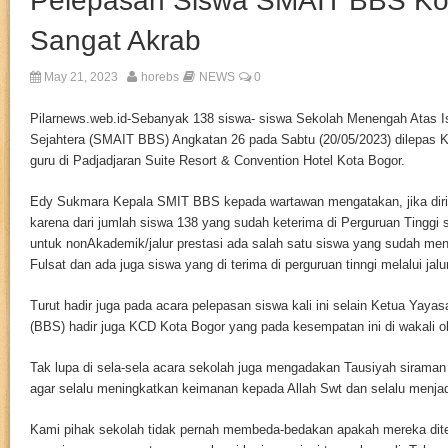
Pelepasan Siswa SMAIT BBS Ko
Sangat Akrab
May 21, 2023
horebs
NEWS
0
Pilarnews.web.id-Sebanyak 138 siswa- siswa Sekolah Menengah Atas 
Sejahtera (SMAIT BBS) Angkatan 26 pada Sabtu (20/05/2023) dilepas K
guru di Padjadjaran Suite Resort & Convention Hotel Kota Bogor.
Edy Sukmara Kepala SMIT BBS kepada wartawan mengatakan, jika dir
karena dari jumlah siswa 138 yang sudah keterima di Perguruan Tinggi
untuk nonAkademik/jalur prestasi ada salah satu siswa yang sudah men
Fulsat dan ada juga siswa yang di terima di perguruan tinngi melalui jalur
Turut hadir juga pada acara pelepasan siswa kali ini selain Ketua Yaya
(BBS) hadir juga KCD Kota Bogor yang pada kesempatan ini di wakali o
Tak lupa di sela-sela acara sekolah juga mengadakan Tausiyah sirama
agar selalu meningkatkan keimanan kepada Allah Swt dan selalu menjad
Kami pihak sekolah tidak pernah membeda-bedakan apakah mereka diter