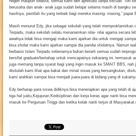
negeri maupun swasta, semua kami beri apresiasi tanpa kecuali. Toh s
berusaha dan anak- anak juga sudah belajar selama masih di bangku se
hasilnya, pastilah itu yang terbaik bagi mereka masing- masing,” papar 
Masih menurut Edy, jika sebagai sekolah yang telah memproklamirkan d
Terpadu, maka sekolah selalu menanamkan nilai- nilai agama secara leb
awalnya tidak bisa mengaji maka kami ajarkan dia untuk mengaji sampai
bisa sholat maka kami ajarkan sampai dia pandai sholatnya. Namun wa
berbasis Islam Terpadu sebenarnya bukan berarti semua sudah terprogr
bersifat graduate/bertahap untuk mencapainya sekarang ini, termasuk 
juga memang tanpa syarat bagi yang ingin masuk ke SMAIT BBS, nah ju
disitulah kami lihat apa bakat dan minat siswa yang bersangkutan, disit
kami arahkan sampai bisa menjadi juara-juara di bidang yang di sukainy
Edy berharap para siswa didiknya bisa menerapkan apa yang telah di aj
tiga hal yaitu,Kejujuran,Kedisiplinan dan kerja keras agar nanti bisa m
masuk ke Perguruan Tinggi dan ketika kelak nanti terjun di Masyarakat.