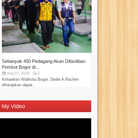
Sebanyak 450 Pedagang Akan Difasilitasi
PPAD Kota Bogo
Pemkot Bogor di...
“Perkuat Sinergi..
Aug 07, 2026
0
Aug 07, 2026
Kehadiran Walikota Bogor, Dedie A.Rachim
Persatuan Purnawi
diharapkan dapat...
Kota Bogor...
My Video
Video
Player