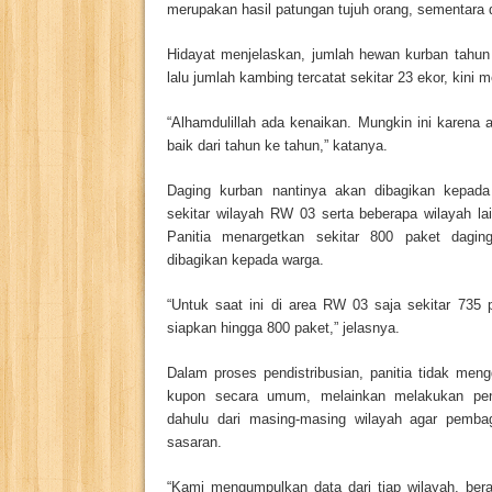
merupakan hasil patungan tujuh orang, sementara d
Hidayat menjelaskan, jumlah hewan kurban tahun 
lalu jumlah kambing tercatat sekitar 23 ekor, kini 
“Alhamdulillah ada kenaikan. Mungkin ini karen
baik dari tahun ke tahun,” katanya.
Daging kurban nantinya akan dibagikan kepada
sekitar wilayah RW 03 serta beberapa wilayah lai
Panitia menargetkan sekitar 800 paket dagin
dibagikan kepada warga.
“Untuk saat ini di area RW 03 saja sekitar 735 
siapkan hingga 800 paket,” jelasnya.
Dalam proses pendistribusian, panitia tidak men
kupon secara umum, melainkan melakukan pend
dahulu dari masing-masing wilayah agar pembag
sasaran.
“Kami mengumpulkan data dari tiap wilayah, be