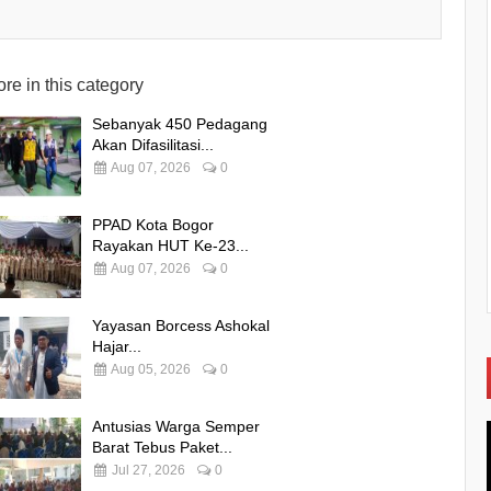
re in this category
Sebanyak 450 Pedagang
Akan Difasilitasi...
Aug 07, 2026
0
PPAD Kota Bogor
Rayakan HUT Ke-23...
Aug 07, 2026
0
Yayasan Borcess Ashokal
Hajar...
Aug 05, 2026
0
Antusias Warga Semper
Barat Tebus Paket...
Jul 27, 2026
0