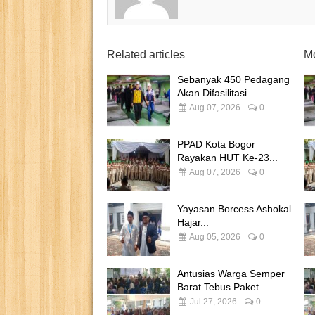
Related articles
Mo
Sebanyak 450 Pedagang
Akan Difasilitasi...
Aug 07, 2026
0
PPAD Kota Bogor
Rayakan HUT Ke-23...
Aug 07, 2026
0
Yayasan Borcess Ashokal
Hajar...
Aug 05, 2026
0
Antusias Warga Semper
Barat Tebus Paket...
Jul 27, 2026
0