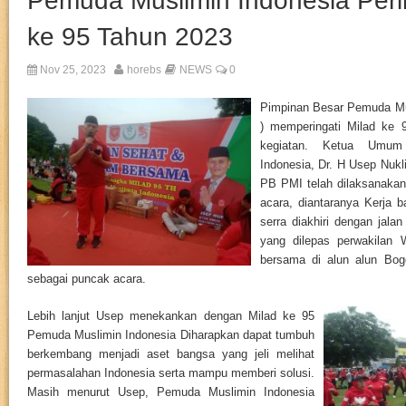
Pemuda Muslimin Indonesia Perin
ke 95 Tahun 2023
Nov 25, 2023
horebs
NEWS
0
Pimpinan Besar Pemuda Mu
) memperingati Milad ke 
kegiatan. Ketua Umu
Indonesia, Dr. H Usep Nukl
PB PMI telah dilaksanakan
acara, diantaranya Kerja ba
serra diakhiri dengan jala
yang dilepas perwakilan
bersama di alun alun Bog
sebagai puncak acara.
Lebih lanjut Usep menekankan dengan Milad ke 95
Pemuda Muslimin Indonesia Diharapkan dapat tumbuh
berkembang menjadi aset bangsa yang jeli melihat
permasalahan Indonesia serta mampu memberi solusi.
Masih menurut Usep, Pemuda Muslimin Indonesia