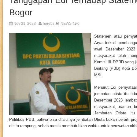
Tanggapan Edi Terhadap Statem
Bogor
Nov 21, 2023
horebs
NEWS
0
Statemen atau pernya
Arya terkait pembang
awal Desember 2023 s
masyarakat telah men
Komisi III DPRD yang j
Bintang (PBB) Kota B
MSi.
Menurut Edi pernyataa
jembatan otista itu ti
Desember 2023 jembatan
masyarakat, namun b
Jembatan Otista ltu
Politikus PBB, bahwa bisa dilaluinya jembatan Otista bukan berarti 
otista rampung, sebab masih membutuhkan waktu untuk perawatan akhi