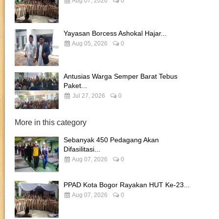
Aug 07, 2026
0
Yayasan Borcess Ashokal Hajar...
Aug 05, 2026
0
Antusias Warga Semper Barat Tebus
Paket...
Jul 27, 2026
0
More in this category
Sebanyak 450 Pedagang Akan
Difasilitasi...
Aug 07, 2026
0
PPAD Kota Bogor Rayakan HUT Ke-23...
Aug 07, 2026
0