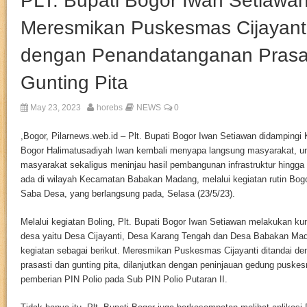
PLT. Bupati Bogor Iwan Setiawa
Meresmikan Puskesmas Cijayanti
dengan Penandatanganan Prasa
Gunting Pita
May 23, 2023
horebs
NEWS
0
,
Bogor, Pilarnews.web.id – Plt. Bupati Bogor Iwan Setiawan didamping
Bogor Halimatusadiyah Iwan kembali menyapa langsung masyarakat, un
masyarakat sekaligus meninjau hasil pembangunan infrastruktur hingg
ada di wilayah Kecamatan Babakan Madang, melalui kegiatan rutin Bogor
Saba Desa, yang berlangsung pada, Selasa (23/5/23).
Melalui kegiatan Boling, Plt. Bupati Bogor Iwan Setiawan melakukan ku
desa yaitu Desa Cijayanti, Desa Karang Tengah dan Desa Babakan Ma
kegiatan sebagai berikut. Meresmikan Puskesmas Cijayanti ditandai d
prasasti dan gunting pita, dilanjutkan dengan peninjauan gedung pusk
pemberian PIN Polio pada Sub PIN Polio Putaran II.