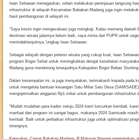
Iwan Setiawan menegaskan, selain melakukan peninjauan langsung ha
infrastruktur di wilayah Kecamatan Babakan Madang juga ingin melakuk
hasil pembangunan di wilayah ini.
“Saya kesini ingin mengevaluasi juga mengkaji. Kalau memang daera
destinasi wisata jalannya belum baik, saya minta dari PUPR untuk sege
menindaklanjutinya,”ungkap Iwan Setiawan.
Sebagai wilayah dengan potensi wisata yang cukup kuat, Iwan Setiawa
program Bogor Sehat untuk meningkatkan derajat kesehatan masyara
Madang guna mendorong terwujudnya Kabupaten Bogor Bebas Stunting
Dalam kesempatan ini, ia juga menyatakan, terimakasih kepada pada k
untuk mengelola bantuan keuangan Satu Miliar Satu Desa (SAMISADE)
mengoptimalkan anggaran Rp1 miliar untuk pembangunan infrastruktur 
“Mudah mudahan para kades setuju 2024 kami luncurkan kembali, kare
manfaat dari program ini sangat bagus, makanya 2024 Samisade masih 
kembali. Baik untuk perbaikan infrastruktur juga untuk optimalisasi pr
terangnya.
Kemudian, Camat Babakan Madang, R Maknum Nawawi mengatakan, ter