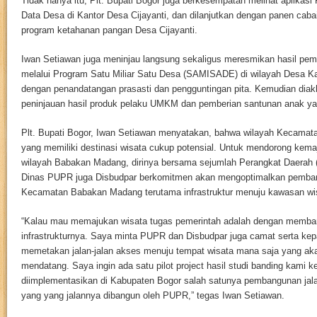
Tidak hanya itu, Plt. Bupati Bogor juga berkesempatan melihat aplikas
Data Desa di Kantor Desa Cijayanti, dan dilanjutkan dengan panen caba
program ketahanan pangan Desa Cijayanti.
Iwan Setiawan juga meninjau langsung sekaligus meresmikan hasil pemb
melalui Program Satu Miliar Satu Desa (SAMISADE) di wilayah Desa Ka
dengan penandatangan prasasti dan pengguntingan pita. Kemudian diakh
peninjauan hasil produk pelaku UMKM dan pemberian santunan anak ya
Plt. Bupati Bogor, Iwan Setiawan menyatakan, bahwa wilayah Kecama
yang memiliki destinasi wisata cukup potensial. Untuk mendorong kemaj
wilayah Babakan Madang, dirinya bersama sejumlah Perangkat Daerah (P
Dinas PUPR juga Disbudpar berkomitmen akan mengoptimalkan pembang
Kecamatan Babakan Madang terutama infrastruktur menuju kawasan wis
“Kalau mau memajukan wisata tugas pemerintah adalah dengan memban
infrastrukturnya. Saya minta PUPR dan Disbudpar juga camat serta kep
memetakan jalan-jalan akses menuju tempat wisata mana saja yang ak
mendatang. Saya ingin ada satu pilot project hasil studi banding kami ke
diimplementasikan di Kabupaten Bogor salah satunya pembangunan jal
yang yang jalannya dibangun oleh PUPR,” tegas Iwan Setiawan.