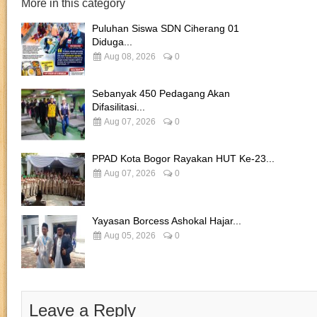
More in this category
Puluhan Siswa SDN Ciherang 01
Diduga...
Aug 08, 2026
0
Sebanyak 450 Pedagang Akan
Difasilitasi...
Aug 07, 2026
0
PPAD Kota Bogor Rayakan HUT Ke-23...
Aug 07, 2026
0
Yayasan Borcess Ashokal Hajar...
Aug 05, 2026
0
Leave a Reply