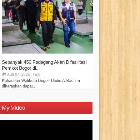
Sebanyak 450 Pedagang Akan Difasilitasi
PPAD Kota Bogo
Pemkot Bogor di...
“Perkuat Sinergi..
Aug 07, 2026
0
Aug 07, 2026
Kehadiran Walikota Bogor, Dedie A.Rachim
Persatuan Purnawi
diharapkan dapat...
Kota Bogor...
My Video
Video
Player