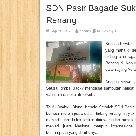
SDN Pasir Bagade Suk
Renang
Sep 20, 2023
horebs
NEWS
0
Sebuah Prestasi
yabg mana di sek
bidang olah raga
Renang di Kabup
dalam ajang Aera
Adapun siswa y
Seusai lomba, Jacky mendapat sambutan hangat da
yang lain di sekolah tersebut.
Taufik Wahyu Diono, Kepala Sekolah SDN Pasir 
berhasil meraih juara dalam bidang renang ini, yak
menjadi juara kelak ketika dirinya sudah masuk
menjadi juara Nasional maupun Internasiona
kemampuan yang dimilikinya.