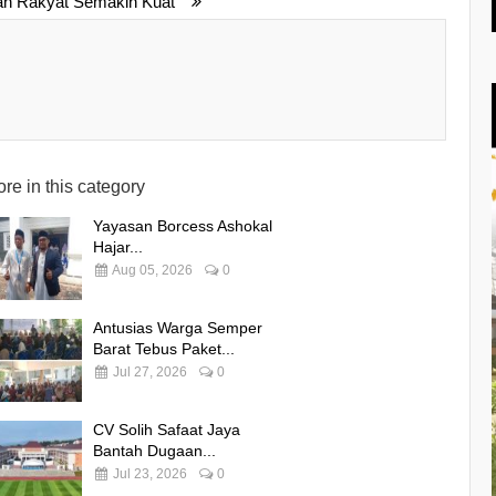
an Rakyat Semakin Kuat"
re in this category
Yayasan Borcess Ashokal
Hajar...
Aug 05, 2026
0
Antusias Warga Semper
Barat Tebus Paket...
Jul 27, 2026
0
CV Solih Safaat Jaya
Bantah Dugaan...
Jul 23, 2026
0