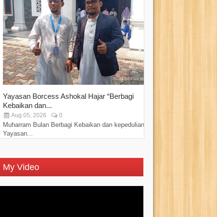
Yayasan Borcess Ashokal Hajar “Berbagi
Antusias Warga 
Kebaikan dan...
Sembako Murah da
Aug 05, 2026
0
Jul 27, 2026
Muharram Bulan Berbagi Kebaikan dan kepedulian,
JAKARTA || Ratusa
Yayasan...
mengikuti...
My Video
Video
Player