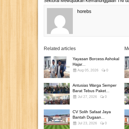
Sektoral Mewujudkan Kemanunggalan TNI d
horebs
Related articles
Mo
Yayasan Borcess Ashokal
Hajar...
Aug 05, 2026
0
Antusias Warga Semper
Barat Tebus Paket...
Jul 27, 2026
0
CV Solih Safaat Jaya
Bantah Dugaan...
Jul 23, 2026
0