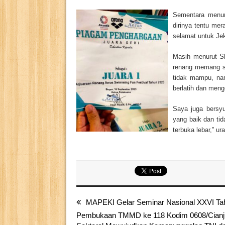
S
ementara menu
dirinya tentu me
selamat untuk Je
Masih menurut Sh
renang memang sa
tidak mampu, nam
berlatih dan men
Saya juga bersyu
yang baik dan ti
terbuka lebar,” u
MAPEKI Gelar Seminar Nasional XXVI Ta
Pembukaan TMMD ke 118 Kodim 0608/Cianjur