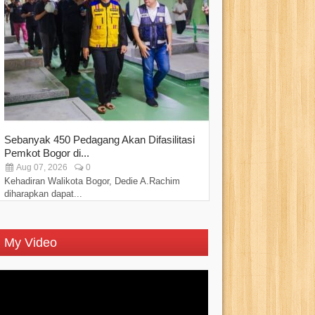
Sebanyak 450 Pedagang Akan Difasilitasi
PPAD Kota Bogo
Pemkot Bogor di...
“Perkuat Sinergi..
Aug 07, 2026
0
Aug 07, 2026
Kehadiran Walikota Bogor, Dedie A.Rachim
Persatuan Purnawi
diharapkan dapat...
Kota Bogor...
My Video
Video
Player