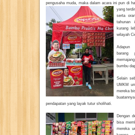
pengusaha muda, maka dalam acara ini pun di had
yang terdir
serta ora
tahunan 
kurang l
wilayah C
Adapun 
barang
memajang 
bumbu dapu
Selain se
UMKM unt
mereka bis
buatann
pendapatan yang layak tutur sholihati.
Dengan de
bisa memb
mereka un
karena 