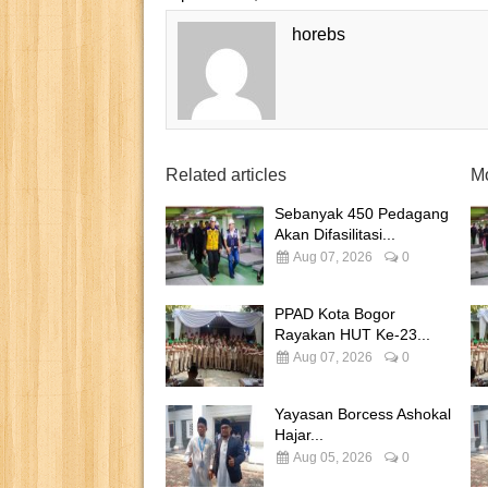
horebs
Related articles
Mo
Sebanyak 450 Pedagang
Akan Difasilitasi...
Aug 07, 2026
0
PPAD Kota Bogor
Rayakan HUT Ke-23...
Aug 07, 2026
0
Yayasan Borcess Ashokal
Hajar...
Aug 05, 2026
0