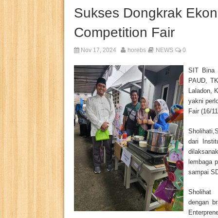
Sukses Dongkrak Eko
Competition Fair
Nov 17, 2024
horebs
NEWS
0
SIT Bina 
PAUD, TKI
Laladon, 
yakni per
Fair (16/1
Sholihati
dari Inst
dilaksana
lembaga p
sampai SD
Sholihat
dengan br
Enterpren