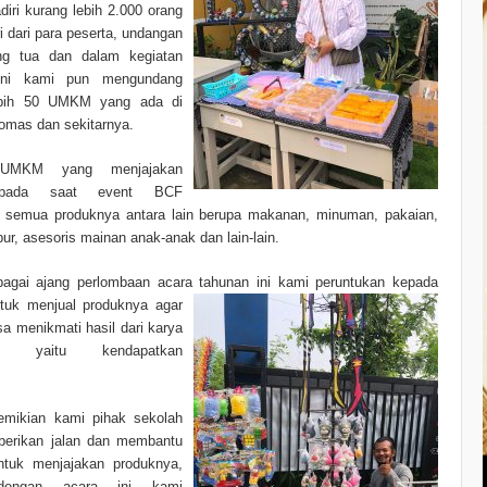
iri kurang lebih 2.000 orang
i dari p
ara peserta, undangan
ng tua dan dalam kegiatan
ini kami pun mengundang
ebih 50 UMKM yang ada di
iomas dan sekitarnya.
UMKM yang menjajakan
 pada saat event BCF
semua produknya antara lain berupa makanan, minuman, pakaian,
r, asesoris mainan anak-anak dan lain-lain.
bagai ajang perlombaan acara tahunan ini k
ami peruntukan kepada
uk menjual produknya agar
a menikmati hasil dari karya
ya yaitu kendapatkan
mikian kami pihak sekolah
erikan jalan dan membantu
tuk menjajakan produknya,
dengan acara ini kami