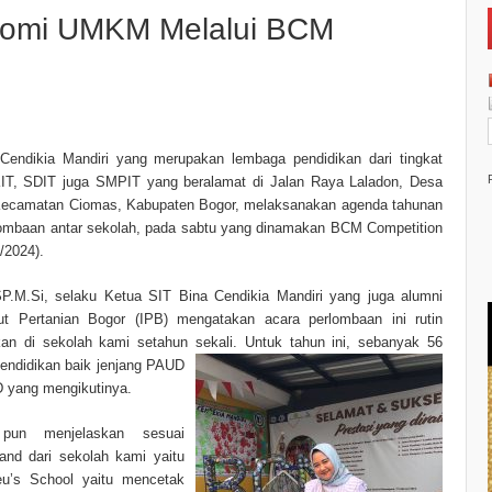
nomi UMKM Melalui BCM
Cendikia Mandiri yang merupakan lembaga pendidikan dari tingkat
T, SDIT juga SMPIT yang beralamat di Jalan Raya Laladon, Desa
Kecamatan Ciomas, Kabupaten Bogor, melaksanakan agenda tahunan
lombaan antar sekolah, pada sabtu yang dinamakan BCM Competition
1/2024).
,SP.M.Si, selaku Ketua SIT Bina Cendikia Mandiri yang juga alumni
itut Pertanian Bogor (IPB) mengatakan acara perlombaan ini rutin
kan di sekolah kami setahun sekali. Untuk tahun ini, sebanyak 56
endidikan baik
jenjang PAUD
 yang mengikutinya.
 pun menjelaskan sesuai
and dari sekolah kami yaitu
eu’s School yaitu mencetak