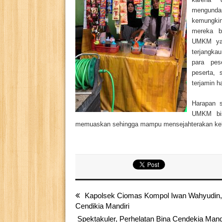
mengund
kemungk
mereka bi
UMKM yang
terjangka
para pes
peserta, 
terjamin h
Harapan s
UMKM bis
memuaskan sehingga mampu mensejahterakan kelua
Kapolsek Ciomas Kompol Iwan Wahyudin,
Cendikia Mandiri
Spektakuler, Perhelatan Bina Cendekia Mand