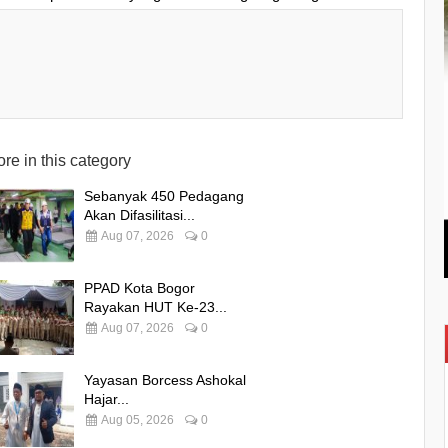
re in this category
Sebanyak 450 Pedagang
Akan Difasilitasi...
Aug 07, 2026
0
PPAD Kota Bogor
Rayakan HUT Ke-23...
Aug 07, 2026
0
Yayasan Borcess Ashokal
Hajar...
Aug 05, 2026
0